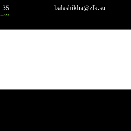
5 35
balashikha@zlk.su
ашиха
US