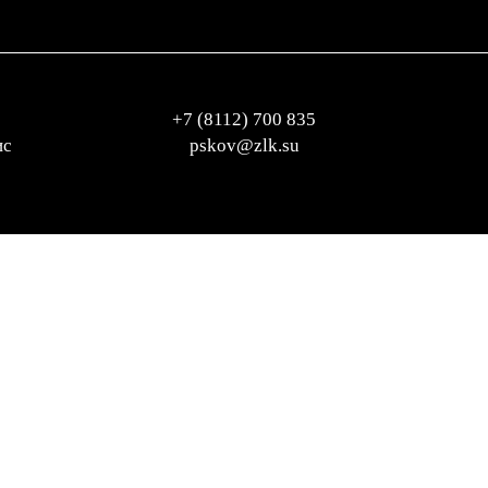
+7 (8112) 700 835
ис
pskov@zlk.su